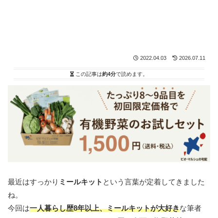
2022.04.03
2026.07.11
この記事は
約4分
で読めます。
最近はすっかり
ミールキット
という言葉が定着してきました
ね。
今回は
一人暮らし歴8年以上、ミールキットが大好き
な筆者