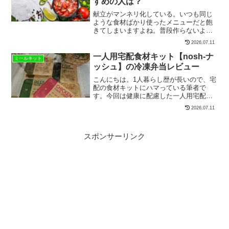
すめの人は？
献立がマンネリ化している。いつも同じ
ような食材ばかり使ったメニューだと飽
きてしまいますよね。普段作らないよう
な1品メニューをサッと作りたいあなたに
2026.07.11
オススメなのが、オイシックスのミール
キットです。オイシックスでは、主食だ
一人用宅配食材キット【nosh-ナ
ミールキット
け入ったミールキットも...
ッシュ】の冷凍弁当レビュー
こんにちは。1人暮らし歴が長いので、宅
配の食材キットにハマっている筆者で
す。今回は健康に配慮した一人用宅配食
材キットとして話題のnosh-ナッシュを試
2026.07.11
してみました。健康に良い料理といえば
「味が薄くてマズイ」という先入観があ
ったのですが、ナッ...
スポンサーリンク